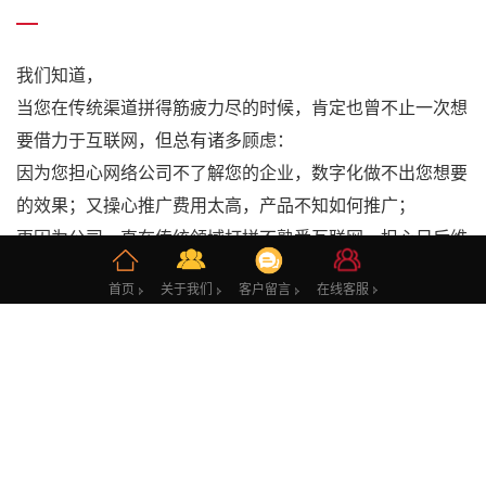
我们知道，
当您在传统渠道拼得筋疲力尽的时候，肯定也曾不止一次想
要借力于互联网，但总有诸多顾虑：
因为您担心网络公司不了解您的企业，数字化做不出您想要
的效果；又操心推广费用太高，产品不知如何推广；
更因为公司一直在传统领域打拼不熟悉互联网，担心日后维
护更新没有保障。
在线客服
在线客服
首页
首页
关于我们
关于我们
客户留言
客户留言
所有这些问题联系我们一次解决。
联系方式：
E-Mail：urban_network@163.com
公司地址：广东省广州市越秀区麓苑路42号广州创意产业园
淘金孵化器园区2号楼2安